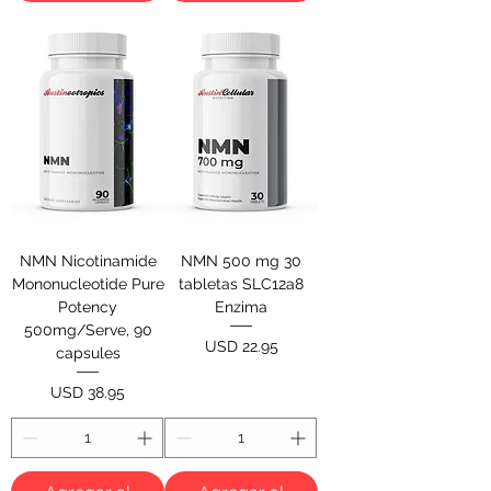
NMN Nicotinamide
NMN 500 mg 30
Mononucleotide Pure
tabletas SLC12a8
Potency
Enzima
500mg/Serve, 90
Precio
USD 22.95
capsules
Precio
USD 38.95