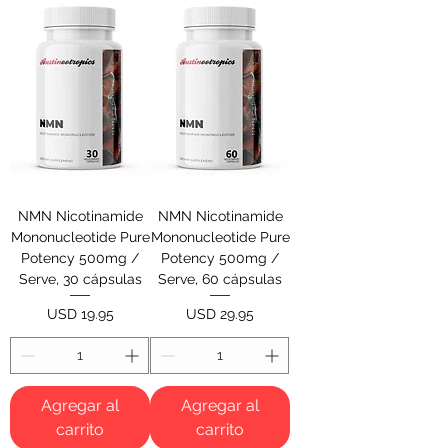
NMN Nicotinamide
NMN Nicotinamide
Mononucleotide Pure
Mononucleotide Pure
Potency 500mg /
Potency 500mg /
Serve, 30 cápsulas
Serve, 60 cápsulas
Precio
Precio
USD 19.95
USD 29.95
Agregar al
Agregar al
carrito
carrito