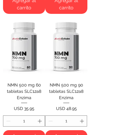
Agregar al
Agregar al
carrito
carrito
NMN 500 mg 60
NMN 500 mg 90
tabletas SLC12a8
tabletas SLC12a8
Enzima
Enzima
Precio
Precio
USD 35.95
USD 48.95