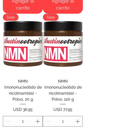
Agregar al
Agregar al
carrito
carrito
Sale
Sale
NMN
NMN
(mononucleótido de
(mononucleótido de
nicotinamida) -
nicotinamida) -
Polvo, 20 g
Polvo, 120 g
Precio
Precio
USD 36.95
USD 77.95